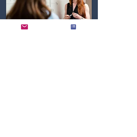
Premium Paket
Next level
Bringe mit LEICHTIGKEIT deine
Karriere auf das NEXT LEVEL
Das Premium Paket beinhaltet:
Begleitung über ca. 9 Monate
2,5 - 3 h Kick-off Session
10 x 2 h Einzelcoaching
Individuelle
Reflexionsworkbooks
Schriftliche