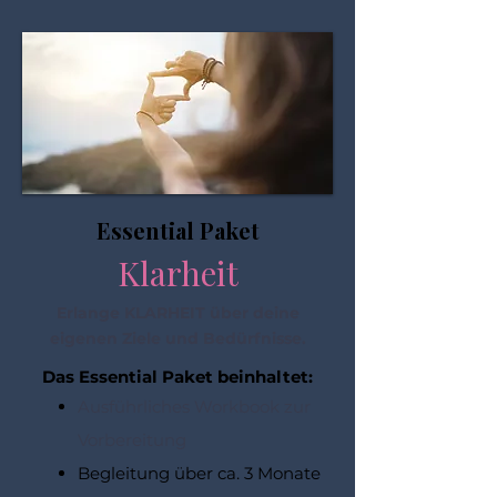
Essential Paket
Klarheit
Erlange KLARHEIT über deine
eigenen Ziele und Bedürfnisse.
Das Essential Paket beinhaltet:
Ausführliches Workbook zur
Vorbereitung
Begleitung über ca. 3 Monate