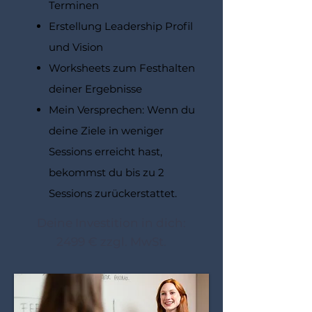
Terminen
Erstellung Leadership Profil
und Vision
Worksheets zum Festhalten
deiner Ergebnisse
Mein Versprechen: Wenn du
deine Ziele in weniger
Sessions erreicht hast,
bekommst du bis zu 2
Sessions zurückerstattet.
Deine Investition in dich:
2499 € zzgl. MwSt.