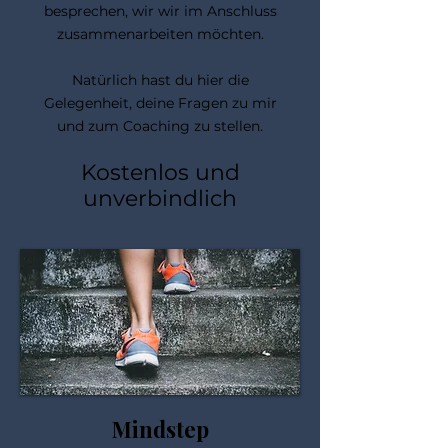
besprechen, wir wir im Anschluss
zusammenarbeiten möchten.
Natürlich hast du hier die
Gelegenheit, deine Fragen zu mir
und zum Coaching zu stellen.
Kostenlos und
unverbi
n
dlich
Mindstep