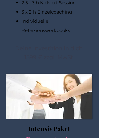
2,5 - 3 h Kick-off Session
3 x 2 h Einzelcoaching
Individuelle
Reflexionsworkbooks
Deine Inv
estition in dich:
1599
€ zzgl. MwSt.
Intensiv Paket