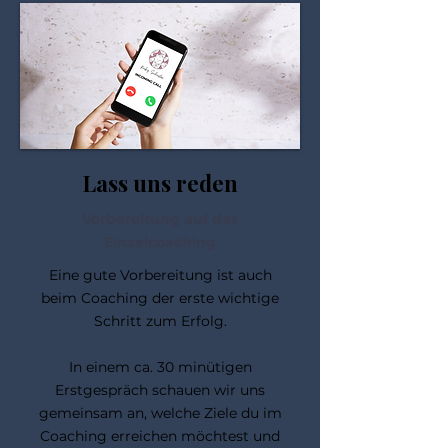
Lass uns reden
Vorbereitung auf das
Einzelcoaching
Eine gute Vorbereitung ist auch
beim Coaching der erste wichtige
Schritt zum Erfolg.
In einem ca. 30 minütigen
Erstgespräch schauen wir uns
gemeinsam an, welche Ziele du im
Coaching erreichen möchtest und