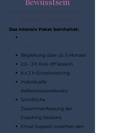
Bewusstsein
Schaffe BEWUSSTSEIN über deine
Stärken und Fähigkeiten.
Das Intensiv Paket beinhaltet:
Ausführliches Workbook zur
Vorbereitung
Begleitung über ca. 5 Monate
2,5 - 3 h Kick-off Session
6 x 2 h Einzelcoaching
Individuelle
Reflexionsworkbooks
Schriftliche
Zusammenfassung der
Coaching Sessions
Email Support zwischen den